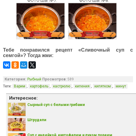
ФОТО Шаг №7.
ФОТО Шаг №8.
Тебе понравился рецепт «Сливочный суп с
семгой»? Тогда жми:
Категория:
Рыбный
Просмотров:
589
Теги:
,
,
,
,
,
Варим
картофель
кастрюлю
кипения
кипятком
минут
Интересное:
Сырный суп с белыми грибами
Штрудели
Суп с индейкой, картофелем и луком пореем