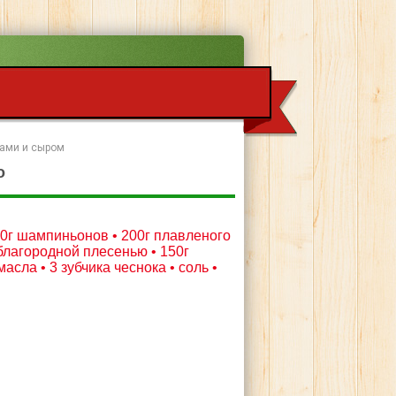
ками и сыром
о
00г шампиньонов • 200г плавленого
 благородной плесенью • 150г
асла • 3 зубчика чеснока • соль •