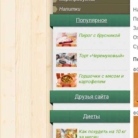
Напитки
Н
П
Популярное
З
Пирог с брусникой
О
С
Торт «Черемуховый»
П
Ф
Горшочки с мясом и
картофелем
Друзья сайта
Ф
Диеты
Как похудеть на 10 кг
за месяц