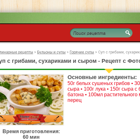
линарные рецепты
>
Бульоны и супы
>
Горячие супы
>
Суп с грибами, сухари
уп с грибами, сухариками и сыром - Рецепт с Фот
Основные ингредиенты:
50г белых сушеных грибов • 3
сыра • 100г лука • 150г сыра с
батона • 100мл растительного м
перец
Время приготовления:
60 мин