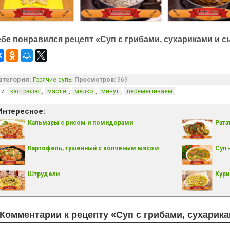
ебе понравился рецепт «Суп с грибами, сухариками и с
атегория:
Горячие супы
Просмотров:
969
ги:
,
,
,
,
кастрюлю
масле
мелко
минут
перемешиваем
Интересное:
Кальмары с рисом и помидорами
Рата
Картофель, тушенный с копченым мясом
Суп 
Штрудели
Кури
Комментарии к рецепту «Суп с грибами, сухарик