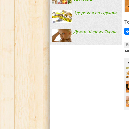
Здоровое похудение
Т
Диета Шарлиз Терон
К
Те