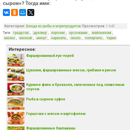
сыром»? Тогда жми:
Категория:
Блюда из рыбы и морепродуктов
Просмотров:
1 642
Теги:
,
,
,
,
,
градусов
духовку
корочки
кусочками
майонезом
,
,
,
,
,
,
мелко
мелкой
минут
нарезать
около
поперчить
терке
Интересное:
Фаршированный лук-порей
Цуккини, фаршированные мясом, грибами и рисом
Куриное филе и брокколи, запеченные под сливочным
соусом
Рыба в сырном суфле
Горшочки с мясом и картофелем
Фаршированные баклажаны