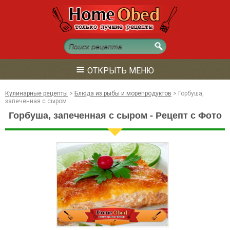
≡
ОТКРЫТЬ МЕНЮ
Кулинарные рецепты
>
Блюда из рыбы и морепродуктов
>
Горбуша,
запеченная с сыром
Горбуша, запеченная с сыром - Рецепт с Фото