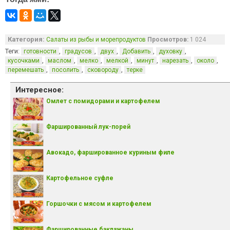
Категория:
Салаты из рыбы и морепродуктов
Просмотров:
1 024
Теги:
,
,
,
,
,
готовности
градусов
двух
Добавить
духовку
,
,
,
,
,
,
,
кусочками
маслом
мелко
мелкой
минут
нарезать
около
,
,
,
перемешать
посолить
сковороду
терке
Интересное:
Омлет с помидорами и картофелем
Фаршированный лук-порей
Авокадо, фаршированное куриным филе
Картофельное суфле
Горшочки с мясом и картофелем
Фаршированные баклажаны