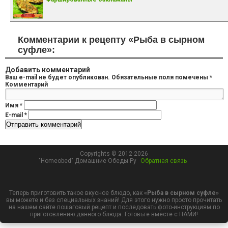
Комментарии к рецепту «Рыба в сырном
суфле»:
Добавить комментарий
Ваш e-mail не будет опубликован.
Обязательные поля помечены
*
Комментарий
Имя
*
E-mail
*
Copyrights © 2012-2026
"Homeobed" Домашние Обеды.Ру
Обратная связь
Теперь приготовить такое вкусное блюдо, как
«Рыба в сырном суфле»
вы можете и без специальных знаний! Для этого нужно просто прочитать
на нашем сайте пошаговый рецепт и последовать фото-инструкциям по
приготовлению данного блюда. Готовьте вместе с НАМИ!