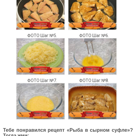
ФОТО Шаг №5.
ФОТО Шаг №6.
ФОТО Шаг №7.
ФОТО Шаг №8.
Тебе понравился рецепт «Рыба в сырном суфле»?
Тогда жми: