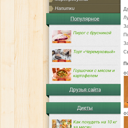
Напитки
Д
Л
Популярное
З
Пирог с брусникой
П
З
Торт «Черемуховый»
С
П
Горшочки с мясом и
Ф
картофелем
Друзья сайта
Диеты
Ф
Как похудеть на 10 кг
за месяц