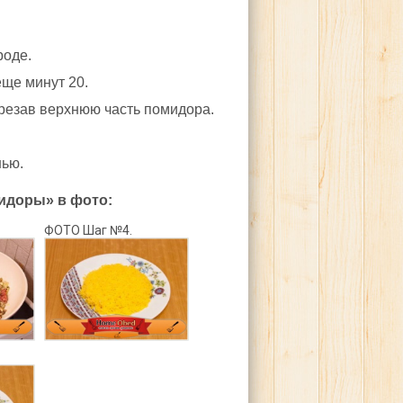
роде.
ще минут 20.
резав верхнюю часть помидора.
нью.
идоры» в фото:
ФОТО Шаг №4.