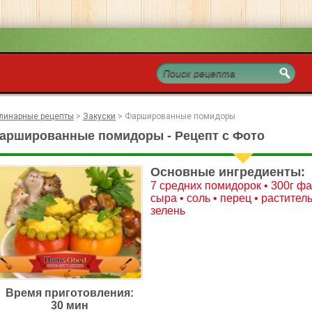
линарные рецепты
>
Закуски
>
Фаршированные помидоры
аршированные помидоры - Рецепт с Фото
Основные ингредиенты:
7 средних помидорок • 300г фар
сыра • соль • перец • растител
зелень
Время приготовления:
30 мин