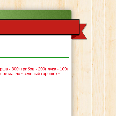
ша • 300г грибов • 200г лука • 100г
ьное масло • зеленый горошек •