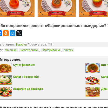
ебе понравился рецепт «Фаршированные помидоры»? 
атегория:
Закуски
Просмотров:
418
ги:
,
,
,
Мысные
необходимо
Обжариваем
сверху
Интересное:
Суп с фасолью
Щи 
Салат «Весенний»
Сала
Лодочки из авокадо
Дран