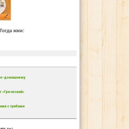
Тогда жми:
по-домашнему
т «Греческий»
ики с грибами