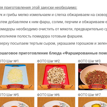
ля приготовления этой закуски необходимо:
ук и грибы мелко измельчаем и слегка обжариваем на сково
атем добавляем к ним фарш, солим, перчим и обжариваем е
омидоры необходимо очистить от мякоти, предварительно с
аполняем полость помидора готовым фаршем.
верху посыпаем тертым сыром, украшаем горошком и зеле
ошаговое приготовление блюда «Фаршированные пом
ОТО Шаг №1.
ФОТО Шаг №2.
ФОТО Шаг №3.
ОТО Шаг №5.
ФОТО Шаг №6.
ФОТО Шаг №7.