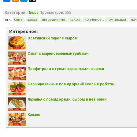
Категория:
Пицца
Просмотров:
555
Теги:
,
,
,
,
,
,
быть
заказ
ингредиенты
какой
копченое
ломтиками
на
Интересное:
Осетинский пирог с сыром
Салат с маринованными грибами
Профитроли с тремя вариантами начинки
Фаршированные помидоры «Веселые ребята»
Лазанья с помидорами, сыром и ветчиной
Канапе