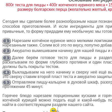
Основные ингреди
800г теста для пиццы • 400г копченого куриного мяса • 1
размеру болгарских перца (желательно желтый, кр
Сегодня мы сделаем более разнообразным наши познани
способов приготовления. И если ингредиенты для пр
привычные, то форму придадим ему необычную: мы готов
Нарезаем копчёное куриное мясо мелкими ломтикам
1
нарезанным также. Солим всё это по вкусу, попутно добав
Аккуратно вымешиваем начинку для нашей пиццы и с
2
Далее берём готовое тесто для пиццы и раздел
3
раскатываем по форме глубокого противня и один пла
должны быть покрыты тестом.
Выкладываем на него начинку и сверху неё ещё в
4
это сверху ставим второй пласт теста и аккуратно защипы
Отправляем пиццу-кальцоне в духовой шкаф, разогр
5
протяжении 45 минут.
Горячее блюдо нарезаем порционными кусками и горяч
копчёной курицей можно подать ещё и какой-нибудь п
найти в соответствующем разделе нашего сайта.