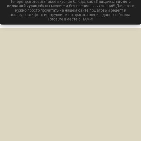
Теперь приготовить такое вкусное блюдо, как
«Пицца-кальцоне с
копченой курицей»
вы можете и без специальных знаний! Для этого
нужно просто прочитать на нашем сайте пошаговый рецепт и
последовать фото-инструкциям по приготовлению данного блюда.
Готовьте вместе с НАМИ!