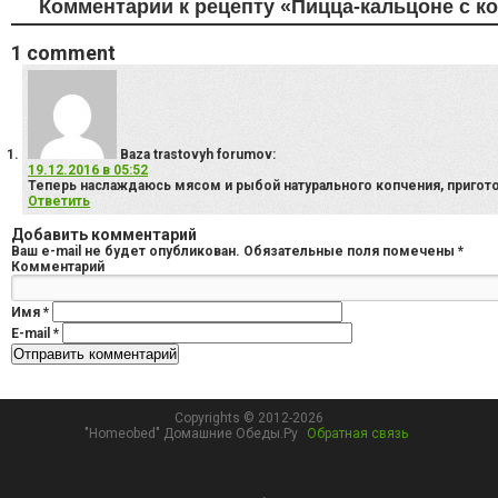
Комментарии к рецепту «Пицца-кальцоне с к
1
comment
Baza trastovyh forumov
:
19.12.2016 в 05:52
Теперь наслаждаюсь мясом и рыбой натурального копчения, приго
Ответить
Добавить комментарий
Ваш e-mail не будет опубликован.
Обязательные поля помечены
*
Комментарий
Имя
*
E-mail
*
Copyrights © 2012-2026
"Homeobed" Домашние Обеды.Ру
Обратная связь