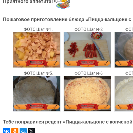
Приятного аппетита!
Пошаговое приготовление блюда «Пицца-кальцоне с 
ФОТО Шаг №1.
ФОТО Шаг №2.
ФОТ
ФОТО Шаг №5.
ФОТО Шаг №6.
ФОТ
Тебе понравился рецепт «Пицца-кальцоне с копченой