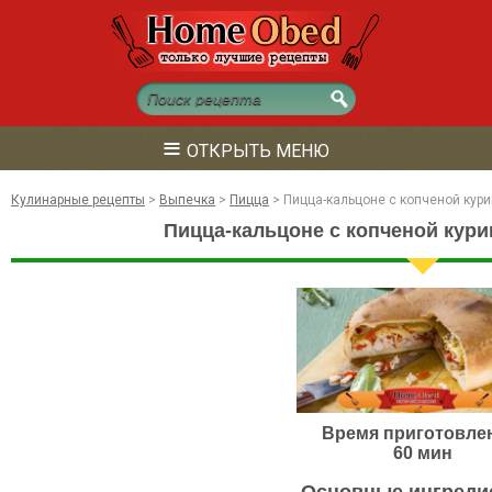
≡
ОТКРЫТЬ МЕНЮ
Кулинарные рецепты
>
Выпечка
>
Пицца
>
Пицца-кальцоне с копченой кур
Пицца-кальцоне с копченой куриц
Время приготовле
60 мин