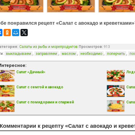
ебе понравился рецепт «Салат с авокадо и креветками»
атегория:
Салаты из рыбы и морепродуктов
Просмотров:
913
ги:
,
,
,
,
,
выкладываем
заправляем
маслом
необходимо
поперчить
по
Интересное:
Салат «Дачный»
Лодо
Салат с семгой и авокадо
Сала
Салат с помидорами и спаржей
Сала
Комментарии к рецепту «Салат с авокадо и креве