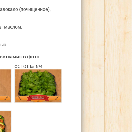
авокадо (почищенное),
т маслом,
нью.
ветками» в фото:
ФОТО Шаг №4.