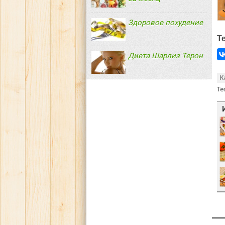
Здоровое похудение
Т
Диета Шарлиз Терон
К
Те