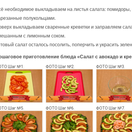
сё необходимое выкладываем на листья салата: помидоры, 
арезанные полукольцами.
оверх выкладываем сваренные креветки и заправляем сала
мешанным с лимонным соком.
товый салат осталось посолить, поперчить и украсить зеле
ошаговое приготовление блюда «Салат с авокадо и кре
ОТО Шаг №1.
ФОТО Шаг №2.
ФОТО Шаг №3.
ОТО Шаг №5.
ФОТО Шаг №6.
ФОТО Шаг №7.