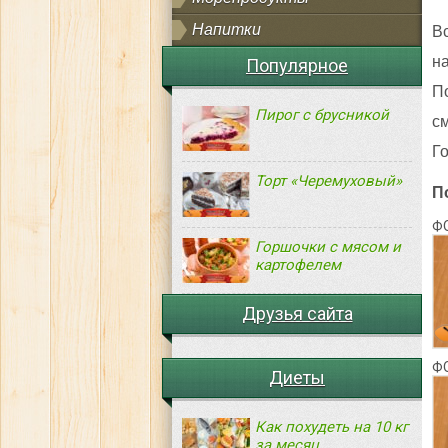
Напитки
В
н
Популярное
П
Пирог с брусникой
с
Го
Торт «Черемуховый»
П
Ф
Горшочки с мясом и
картофелем
Друзья сайта
Ф
Диеты
Как похудеть на 10 кг
за месяц