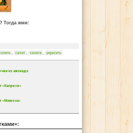
? Тогда жми:
,
,
,
солить
салат
салата
украсить
чки из авокадо
т «Капрезе»
т «Мимоза»
тками»: