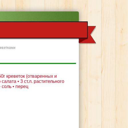
реветками
50г креветок (отваренных и
салата • 3 ст.л. растительного
• соль • перец