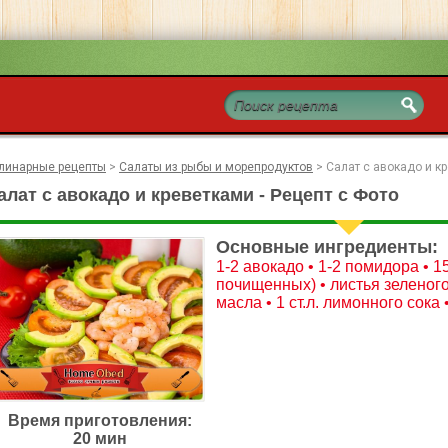
линарные рецепты
>
Салаты из рыбы и морепродуктов
>
Салат с авокадо и к
алат с авокадо и креветками - Рецепт с Фото
Основные ингредиенты:
1-2 авокадо • 1-2 помидора • 1
почищенных) • листья зеленого 
масла • 1 ст.л. лимонного сока 
Время приготовления:
20 мин