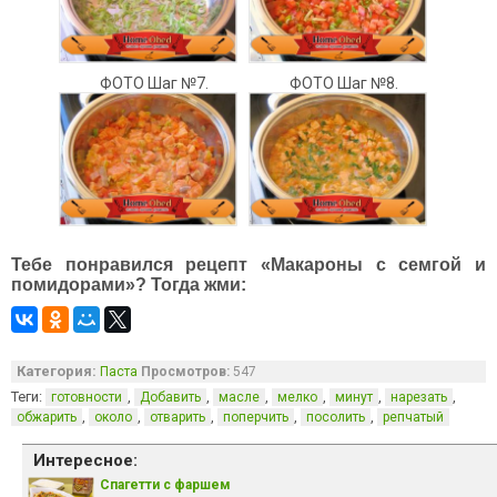
ФОТО Шаг №7.
ФОТО Шаг №8.
Тебе понравился рецепт «Макароны с семгой и
помидорами»? Тогда жми:
Категория:
Паста
Просмотров:
547
Теги:
,
,
,
,
,
,
готовности
Добавить
масле
мелко
минут
нарезать
,
,
,
,
,
обжарить
около
отварить
поперчить
посолить
репчатый
Интересное:
Спагетти с фаршем