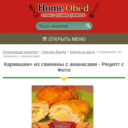
≡
ОТКРЫТЬ МЕНЮ
Кулинарные рецепты
>
Горячие блюда
>
Блюда из мяса
>
Кармашки» из
свинины с ананасами
Кармашки» из свинины с ананасами - Рецепт с
Фото