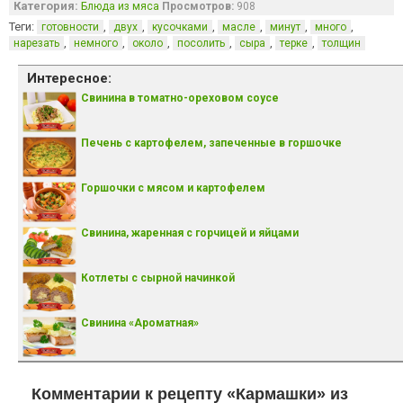
Категория:
Блюда из мяса
Просмотров:
908
Теги:
,
,
,
,
,
,
готовности
двух
кусочками
масле
минут
много
,
,
,
,
,
,
нарезать
немного
около
посолить
сыра
терке
толщин
Интересное:
Свинина в томатно-ореховом соусе
Печень с картофелем, запеченные в горшочке
Горшочки с мясом и картофелем
Свинина, жаренная с горчицей и яйцами
Котлеты с сырной начинкой
Свинина «Ароматная»
Комментарии к рецепту «Кармашки» из