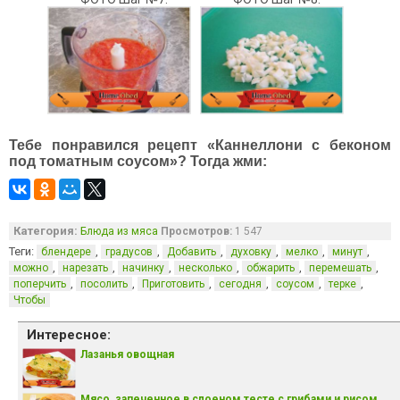
Тебе понравился рецепт «Каннеллони с беконом
под томатным соусом»? Тогда жми:
Категория:
Блюда из мяса
Просмотров:
1 547
Теги:
,
,
,
,
,
,
блендере
градусов
Добавить
духовку
мелко
минут
,
,
,
,
,
,
можно
нарезать
начинку
несколько
обжарить
перемешать
,
,
,
,
,
,
поперчить
посолить
Приготовить
сегодня
соусом
терке
Чтобы
Интересное:
Лазанья овощная
Мясо, запеченное в слоеном тесте с грибами и рисом