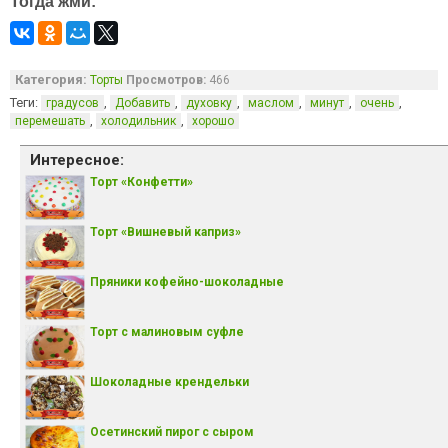
Тогда жми:
Категория:
Торты
Просмотров:
466
Теги:
,
,
,
,
,
,
градусов
Добавить
духовку
маслом
минут
очень
,
,
перемешать
холодильник
хорошо
Интересное:
Торт «Конфетти»
Торт «Вишневый каприз»
Пряники кофейно-шоколадные
Торт с малиновым суфле
Шоколадные крендельки
Осетинский пирог с сыром