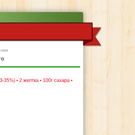
осами
то
3-35%) • 2 желтка • 100г сахара •