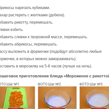
брикосы нарезать кубиками.
хар растереть с желтками (добела).
обавить рикотту, перемешать.
ивки взбить.
обавить сливки к творожной массе, перемешать.
обавить абрикосы, перемешать.
ассу выложить в формочки (подойдут абсолютно любые
ормочки, в которых можно замораживать).
ставить в морозилку на 5-6 часов (лучше на ночь).
ошаговое приготовление блюда «Мороженое с рикоттой
ОТО Шаг №1.
ФОТО Шаг №2.
ФОТО Шаг №3.