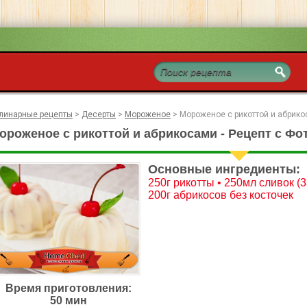
линарные рецепты
>
Десерты
>
Мороженое
>
Мороженое с рикоттой и абрик
ороженое с рикоттой и абрикосами - Рецепт с Фо
Основные ингредиенты:
250г рикотты • 250мл сливок (3
200г абрикосов без косточек
Время приготовления:
50 мин