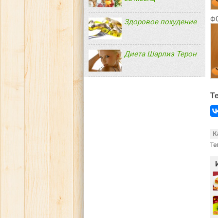
Ф
Здоровое похудение
Диета Шарлиз Терон
Т
К
Те