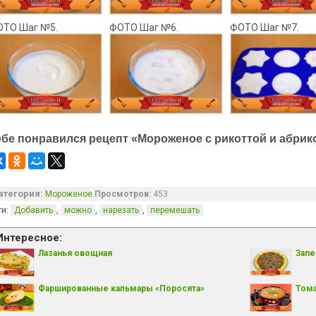
ОТО Шаг №5.
ФОТО Шаг №6.
ФОТО Шаг №7.
ебе понравился рецепт «Мороженое с рикоттой и абрик
атегория:
Мороженое
Просмотров:
453
ги:
,
,
,
Добавить
можно
нарезать
перемешать
Интересное:
Лазанья овощная
Запе
Фаршированные кальмары «Поросята»
Тома