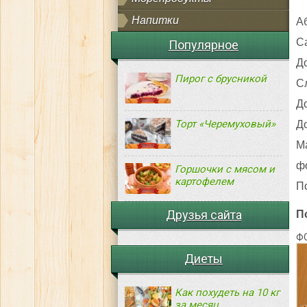
Напитки
А
Са
Популярное
Д
Пирог с брусникой
Сл
Д
Торт «Черемуховый»
Д
М
ф
Горшочки с мясом и
картофелем
По
Друзья сайта
П
Ф
Диеты
Как похудеть на 10 кг
за месяц