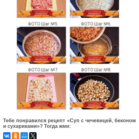
ФОТО Шаг №5.
ФОТО Шаг №6.
ФОТО Шаг №7.
ФОТО Шаг №8.
Тебе понравился рецепт «Суп с чечевицей, беконом
и сухариками»? Тогда жми: