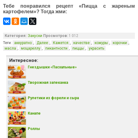
Тебе понравился рецепт «Пицца с жареным
картофелем»? Тогда жми:
Категория:
Закуски
Просмотров:
1 012
Теги:
,
,
,
,
,
,
аккуратно
Далее
Кажется
качестве
кожуры
корочки
,
,
,
,
масла
моцареллу
пикантности
пиццы
украсить
Интересное:
Гнездышки «Пасхальные»
Творожная запеканка
Рулетики из форели и сыра
Канапе
Роллы