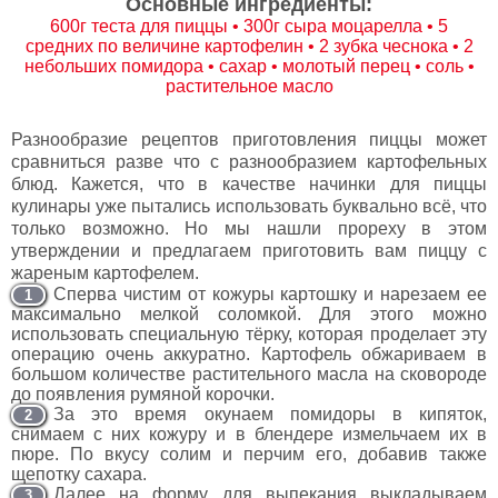
Основные ингредиенты:
600г теста для пиццы • 300г сыра моцарелла • 5
средних по величине картофелин • 2 зубка чеснока • 2
небольших помидора • сахар • молотый перец • соль •
растительное масло
Разнообразие рецептов приготовления пиццы может
сравниться разве что с разнообразием картофельных
блюд. Кажется, что в качестве начинки для пиццы
кулинары уже пытались использовать буквально всё, что
только возможно. Но мы нашли прореху в этом
утверждении и предлагаем приготовить вам пиццу с
жареным картофелем.
Сперва чистим от кожуры картошку и нарезаем ее
1
максимально мелкой соломкой. Для этого можно
использовать специальную тёрку, которая проделает эту
операцию очень аккуратно. Картофель обжариваем в
большом количестве растительного масла на сковороде
до появления румяной корочки.
За это время окунаем помидоры в кипяток,
2
снимаем с них кожуру и в блендере измельчаем их в
пюре. По вкусу солим и перчим его, добавив также
щепотку сахара.
Далее на форму для выпекания выкладываем
3