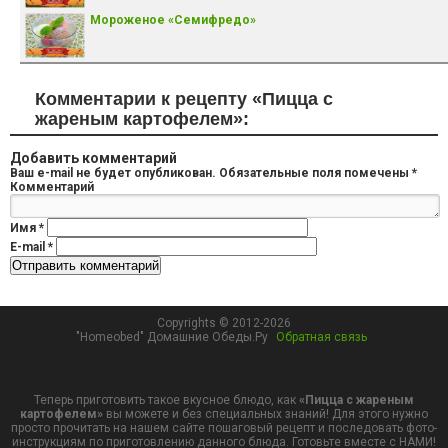
Мороженое «Семифредо»
Комментарии к рецепту «Пицца с
жареным картофелем»:
Добавить комментарий
Ваш e-mail не будет опубликован.
Обязательные поля помечены
*
Комментарий
Имя
*
E-mail
*
Copyrights © 2012-2026
"Homeobed" Домашние Обеды.Ру
Обратная связь
Теперь приготовить такое вкусное блюдо, как
«Пицца с жареным
картофелем»
вы можете и без специальных знаний! Для этого нужно
просто прочитать на нашем сайте пошаговый рецепт и последовать фото-
инструкциям по приготовлению данного блюда. Готовьте вместе с НАМИ!