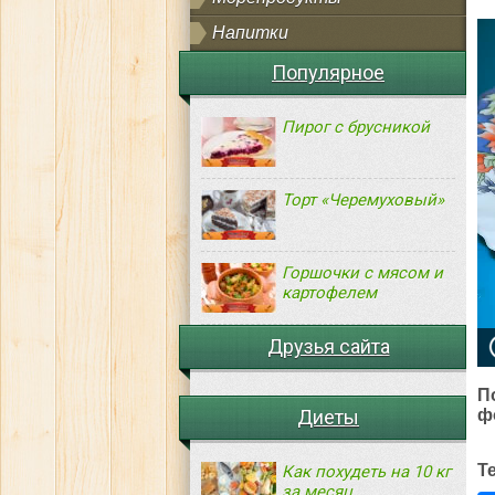
Напитки
Популярное
Пирог с брусникой
Торт «Черемуховый»
Горшочки с мясом и
картофелем
Друзья сайта
П
Диеты
ф
Т
Как похудеть на 10 кг
за месяц