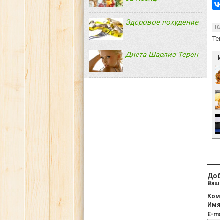
Здоровое похудение
К
Те
Диета Шарлиз Терон
Доб
Ваш 
Ком
Им
E-ma