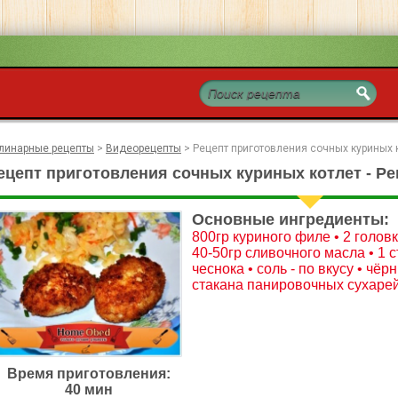
линарные рецепты
>
Видеорецепты
>
Рецепт приготовления сочных куриных 
ецепт приготовления сочных куриных котлет - Ре
Основные ингредиенты:
800гр куриного филе • 2 головк
40-50гр сливочного масла • 1 с
чеснока • соль - по вкусу • чёр
стакана панировочных сухарей
Время приготовления:
40 мин