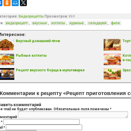
атегория:
Видеорецепты
Просмотров:
869
ги:
,
,
,
,
,
видеорецепт
вкусные
котлеты
куриные
сельдерей
филе
Интересное:
Вкусный домашний плов
Торт
Рыбные котлеты
Котл
и с
Рецепт вкусного борща в мультиварке
Зраз
Комментарии к рецепту «Рецепт приготовления с
авить комментарий
e-mail не будет опубликован.
Обязательные поля помечены
*
ментарий
я
*
il
*