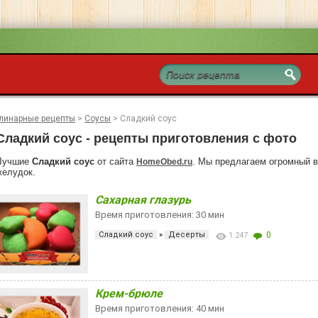
линарные рецепты
>
Соусы
>
Сладкий соус
Сладкий соус - рецепты приготовления с фото
Лучшие
Сладкий соус
от сайта
. Мы предлагаем огромный в
HomeObed.ru
желудок.
Сахарная глазурь
Время приготовления: 30 мин
Сладкий соус
»
Десерты
0
1 247
Крем-брюле
Время приготовления: 40 мин