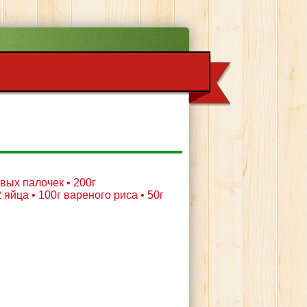
вых палочек • 200г
яйца • 100г вареного риса • 50г