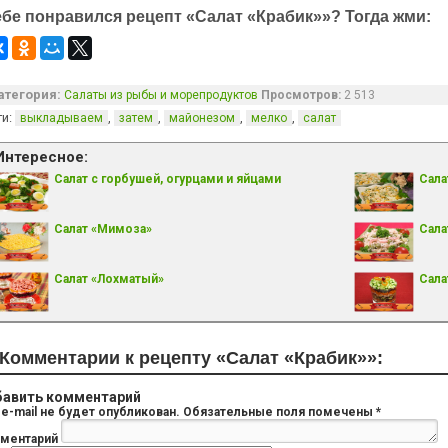
ебе понравился рецепт «Салат «Крабик»»? Тогда жми:
атегория:
Салаты из рыбы и морепродуктов
Просмотров:
2 513
ги:
,
,
,
,
выкладываем
затем
майонезом
мелко
салат
Интересное:
Салат с горбушей, огурцами и яйцами
Сала
Салат «Мимоза»
Сала
Салат «Лохматый»
Сала
Комментарии к рецепту «Салат «Крабик»»:
авить комментарий
e-mail не будет опубликован.
Обязательные поля помечены
*
ментарий