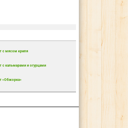
т с мясом криля
т с кальмарами и огурцами
т «Обжорка»