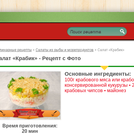
линарные рецепты
>
Салаты из рыбы и морепродуктов
>
Салат «Крабик»
алат «Крабик» - Рецепт с Фото
Основные ингредиенты:
100г крабового мяса или крабо
консервированной кукурузы • 2 
крабовых чипсов • майонез
Время приготовления:
20 мин