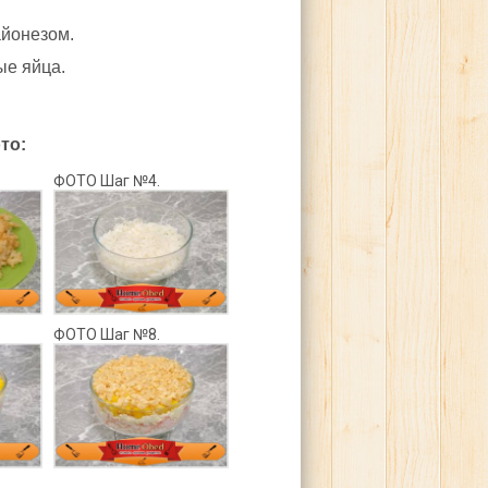
айонезом.
ые яйца.
то:
ФОТО Шаг №4.
ФОТО Шаг №8.