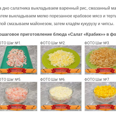
а дно салатника выкладываем варенный рис, смазанный м
атем выкладываем мелко порезанное крабовое мясо и терт
лой смазываем майонезом, затем кладём кукурузу и чипсы.
ошаговое приготовление блюда «Салат «Крабик»» в фо
ОТО Шаг №1.
ФОТО Шаг №2.
ФОТО Шаг №3.
ОТО Шаг №5.
ФОТО Шаг №6.
ФОТО Шаг №7.