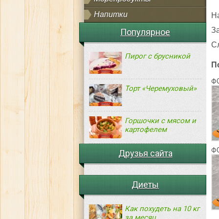
Напитки
Н
З
Популярное
С
Пирог с брусникой
П
Ф
Торт «Черемуховый»
Горшочки с мясом и
картофелем
Ф
Друзья сайта
Диеты
Как похудеть на 10 кг
за месяц