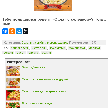
Тебе понравился рецепт «Салат с селедкой»? Тогда
жми:
Категория:
Салаты из рыбы и морепродуктов
Просмотров:
1 257
Теги:
,
,
,
,
,
заправляем
картофель
кусочками
майонезом
маслом
,
,
,
режем
салат
салата
солим
Интересное:
Салат «Дачный»
Салат с креветками и кукурузой
Салат с авокадо и креветками
Лодочки из авокадо