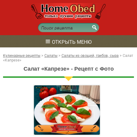
≡
ОТКРЫТЬ МЕНЮ
Кулинарные рецепты
>
Салаты
>
Салаты из овощей, грибов, сыра
>
Салат
«Капрезе»
Салат «Капрезе» - Рецепт с Фото