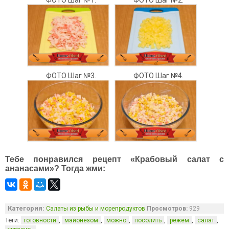
ФОТО Шаг №1.
ФОТО Шаг №2.
ФОТО Шаг №3.
ФОТО Шаг №4.
Тебе понравился рецепт «Крабовый салат с
ананасами»? Тогда жми:
Категория:
Салаты из рыбы и морепродуктов
Просмотров:
929
Теги:
,
,
,
,
,
,
готовности
майонезом
можно
посолить
режем
салат