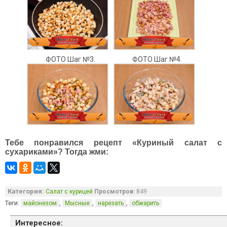
ФОТО Шаг №3.
ФОТО Шаг №4.
Тебе понравился рецепт «Куриный салат с
сухариками»? Тогда жми:
Категория:
Салат с курицей
Просмотров:
849
Теги:
,
,
,
майонезом
Мысные
нарезать
обжарить
Интересное: