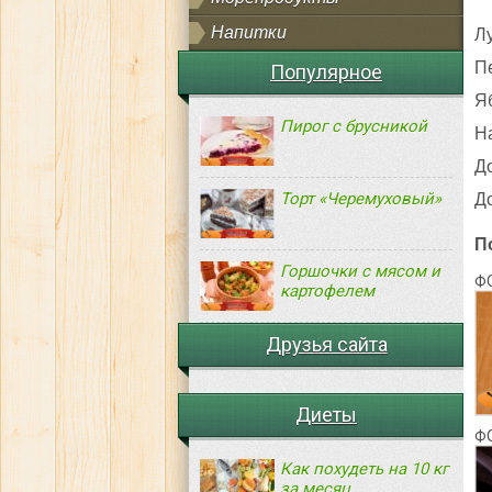
Напитки
Л
П
Популярное
Яб
Пирог с брусникой
Н
До
Торт «Черемуховый»
До
П
Горшочки с мясом и
Ф
картофелем
Друзья сайта
Диеты
Ф
Как похудеть на 10 кг
за месяц