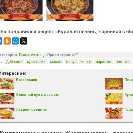
ебе понравился рецепт «Куриная печень, жаренная с яб
атегория:
Блюда из птицы
Просмотров:
627
ги:
,
,
,
,
,
,
Добавить
кусочками
масле
минут
много
нарезать
немного
Интересное:
Рассольник
Пече
Овощной суп с фаршем
Кури
Лазанья овощная
Горш