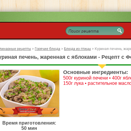
линарные рецепты
>
Горячие блюда
>
Блюда из птицы
>
Куриная печень, жар
уриная печень, жаренная с яблоками - Рецепт с Ф
Основные ингредиенты:
500г куриной печени • 400г ябл
150г лука • растительное масло
Время приготовления:
50 мин