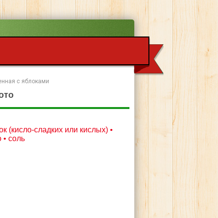
енная с яблоками
ото
ок (кисло-сладких или кислых) •
 • соль