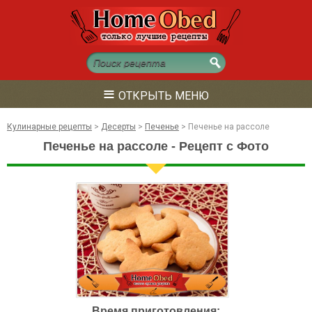
≡
ОТКРЫТЬ МЕНЮ
Кулинарные рецепты
>
Десерты
>
Печенье
>
Печенье на рассоле
Печенье на рассоле - Рецепт с Фото
Время приготовления: