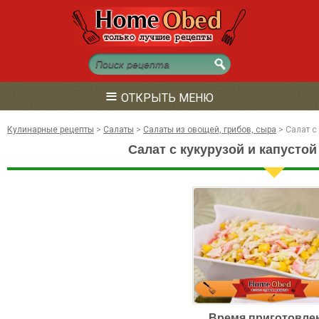
≡
ОТКРЫТЬ МЕНЮ
Кулинарные рецепты
>
Салаты
>
Салаты из овощей, грибов, сыра
>
Салат с
Салат с кукурузой и капустой
Время приготовле