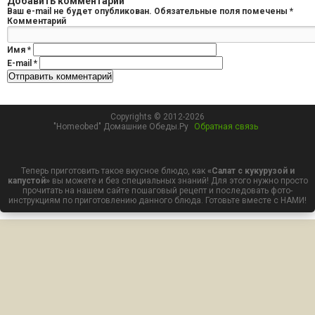
Добавить комментарий
Ваш e-mail не будет опубликован.
Обязательные поля помечены
*
Комментарий
Имя
*
E-mail
*
Copyrights © 2012-2026
"Homeobed" Домашние Обеды.Ру
Обратная связь
Теперь приготовить такое вкусное блюдо, как
«Салат с кукурузой и
капустой»
вы можете и без специальных знаний! Для этого нужно просто
прочитать на нашем сайте пошаговый рецепт и последовать фото-
инструкциям по приготовлению данного блюда. Готовьте вместе с НАМИ!