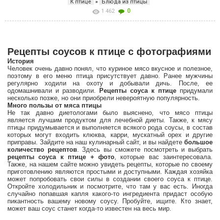
К птице
»
Блюда из птицы
0
1 462
Рецепты соусов к птице с фотографиями
История
Человек очень давно понял, что куриное мясо вкусное и полезное,
поэтому в его меню птица присутствует давно. Ранее мужчины
регулярно ходили на охоту и добывали дичь. После, ее
одомашнивали и разводили.
Рецепты соуса к птице
придумали
несколько позже, но они приобрели невероятную популярность.
Много пользы от мяса птицы
Не так давно диетологами было выяснено, что мясо птицы
является лучшим продуктом для лечебной диеты. Также, к мясу
птицы придумывается и выполняется всякого рода соусы, в состав
которых могут входить клюква, карри, мускатный орех и другие
приправы. Зайдите на наш кулинарный сайт, и вы найдете
большое
количество рецептов
. Здесь вы сможете посмотреть и выбрать
рецепты соуса к птице + фото
, которые вас заинтересовала.
Также, на нашем сайте можно увидеть рецепты, которые по своему
приготовлению являются простыми и доступными. Каждая хозяйка
может попробовать свои силы в создании своего соуса к птице.
Откройте холодильник и посмотрите, что там у вас есть. Иногда
случайно попавшая капля какого-то ингредиента придаст особую
пикантность вашему новому соусу. Пробуйте, ищите. Кто знает,
может ваш соус станет когда-то известен на весь мир.