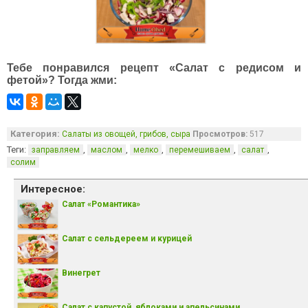
Тебе понравился рецепт «Салат с редисом и
фетой»? Тогда жми:
Категория:
Салаты из овощей, грибов, сыра
Просмотров:
517
Теги:
,
,
,
,
,
заправляем
маслом
мелко
перемешиваем
салат
солим
Интересное:
Салат «Романтика»
Салат с сельдереем и курицей
Винегрет
Салат с капустой, яблоками и апельсинами